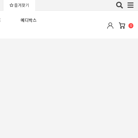
Toggle
즐겨찾기
naviga
0
최근등록순
판매많은순
낮은가격순
높은가격순
평점높은순
후기많은순