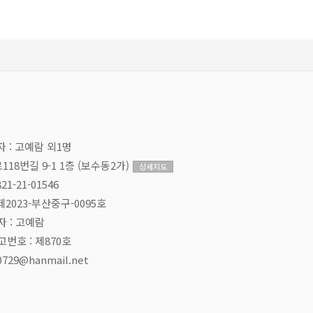
자 : 고예람 외1명
18번길 9-1 1층 (보수동2가)
상세지도
1-21-01546
2023-부산중구-0095호
 : 고예람
호 : 제870호
i0729@hanmail.net