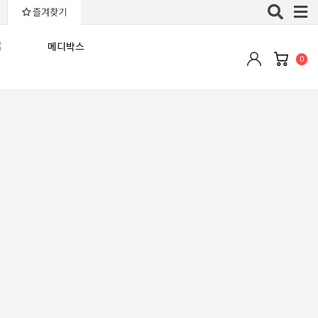
Toggle
즐겨찾기
naviga
0
최근등록순
판매많은순
낮은가격순
높은가격순
평점높은순
후기많은순